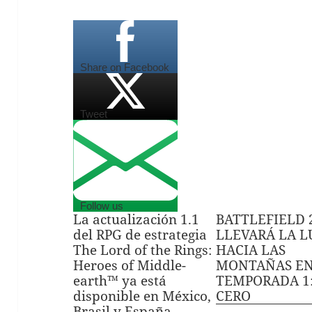
Share on Facebook
Tweet
Follow us
La actualización 1.1
BATTLEFIELD 
del RPG de estrategia
LLEVARÁ LA 
The Lord of the Rings:
HACIA LAS
Heroes of Middle-
MONTAÑAS EN
earth™ ya está
TEMPORADA 1
disponible en México,
CERO
Brasil y España