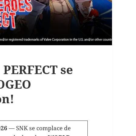
PERFECT se
EOGEO
on!
026
— SNK se complace de