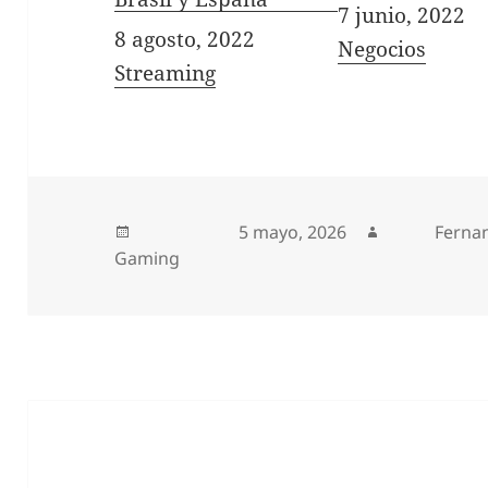
Fecha
7 junio, 2022
Fecha
8 agosto, 2022
In relation to
Negocios
In relation to
Streaming
Publicado el
5 mayo, 2026
Autor
Ferna
Gaming