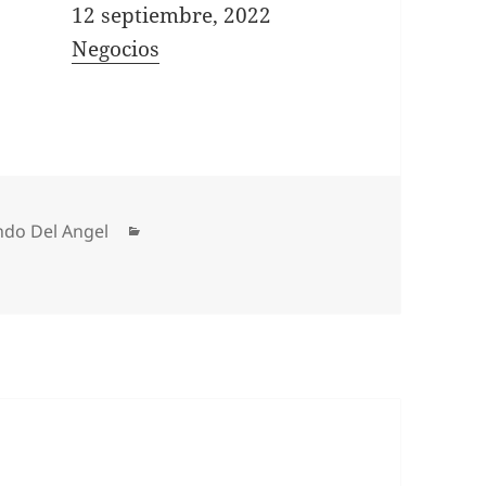
Fecha
12 septiembre, 2022
In relation to
Negocios
ndo Del Angel
Categorías