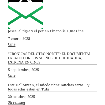
Josee, el tigre y el pez en Cinépolis +Que Cine
Fecha
7 enero, 2025
In relation to
Cine
“CRÓNICAS DEL OTRO NORTE”: EL DOCUMENTAL
CREADO CON LOS SUEÑOS DE CHIHUAHUA,
ESTRENA EN CINES
Fecha
5 septiembre, 2025
In relation to
Cine
Este Halloween, el miedo tiene muchas caras… y
todas ellas están en Tubi
Fecha
20 octubre, 2025
In relation to
Streaming