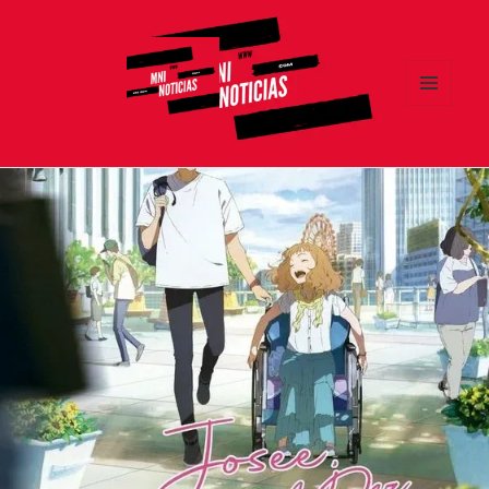
MENÚ
Y
MNI NOTICIAS
WIDGETS