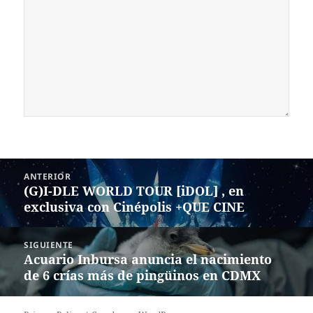
Navegación
ANTERIOR
de
(G)I-DLE WORLD TOUR [iDOL] , en
Entrada
entradas
exclusiva con Cinépolis +QUE CINE
anterior:
SIGUIENTE
Acuario Inbursa anuncia el nacimiento
Siguiente
de 6 crías más de pingüinos en CDMX
entrada: