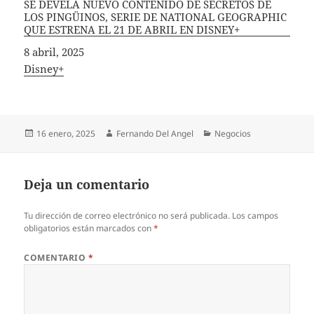
SE DEVELA NUEVO CONTENIDO DE SECRETOS DE
LOS PINGÜINOS, SERIE DE NATIONAL GEOGRAPHIC
QUE ESTRENA EL 21 DE ABRIL EN DISNEY+
Fecha
8 abril, 2025
In relation to
Disney+
Publicado
Autor
Categorías
16 enero, 2025
Fernando Del Angel
Negocios
el
Deja un comentario
Tu dirección de correo electrónico no será publicada.
Los campos
obligatorios están marcados con
*
COMENTARIO
*