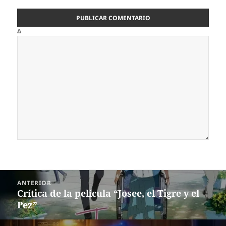
Δ
Navegación
ANTERIOR
de
Crítica de la película “Josee, el Tigre y el
Entrada
entradas
Pez”
anterior: