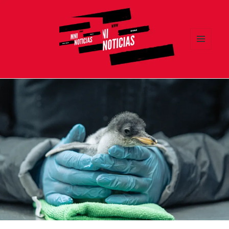
MENÚ
Y
MNI NOTICIAS
WIDGETS